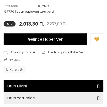
Stok Kodu
c_MS7411B
*377,70 TL den başlayan taksitlerle!
2.013,30 TL
2.237,00 TL
%10
Gelince Haber Ver
Arkadaşına Öner
Fiyatı Düşünce Haber Ver
Paylaş
Karşılaştır
Ürün Bilgisi
Ürün Yorumları