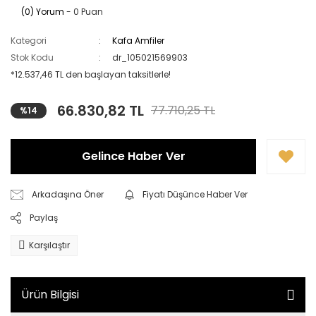
(0) Yorum
- 0 Puan
Kategori
Kafa Amfiler
Stok Kodu
dr_105021569903
*12.537,46 TL den başlayan taksitlerle!
66.830,82 TL
77.710,25 TL
%14
Gelince Haber Ver
Arkadaşına Öner
Fiyatı Düşünce Haber Ver
Paylaş
Karşılaştır
Ürün Bilgisi