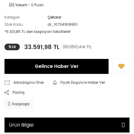
(0) Yorum
- 0 Puan
Kategori
Çellolar
Stok Kodu
dr_107041619901
*6.301,85 TL den başlayan taksitlerle!
33.591,98 TL
39.060,44 TL
%14
Gelince Haber Ver
Arkadaşına Öner
Fiyatı Düşünce Haber Ver
Paylaş
Karşılaştır
Ürün Bilgisi