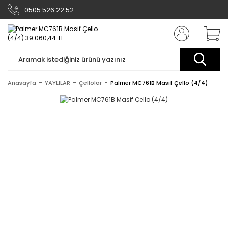
0505 526 22 52
Anasayfa
YAYLILAR
Çellolar
Palmer MC761B Masif Çello (4/4)