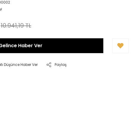
100002
e!
10.941,19 TL
Gelince Haber Ver
atı Düşünce Haber Ver
Paylaş