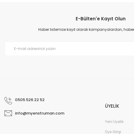
Görüş ve önerileriniz için teşekkür ederiz.
E-Bülten'e Kayıt Olun
Ürün resmi kalitesiz, bozuk veya görüntülenemiyor.
Ürün açıklamasında eksik bilgiler bulunuyor.
Haber listemize kayıt olarak kampanyalardan, haberda
Ürün bilgilerinde hatalar bulunuyor.
Ürün fiyatı diğer sitelerden daha pahalı.
Bu ürüne benzer farklı alternatifler olmalı.
0505 526 22 52
ÜYELİK
info@myenstruman.com
Yeni Üyelik
Üye Girişi