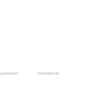
eçenekleri
Önerileriniz
da yetersiz gördüğünüz noktaları öneri formunu kullanarak tarafımıza il