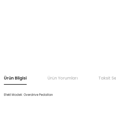
Ürün Bilgisi
Ürün Yorumları
Taksit S
Efekt Modeli: Overdrive Pedalları
Bu ürünün fiyat bilgisi, resim, ürün açıklamalarında ve diğer konular