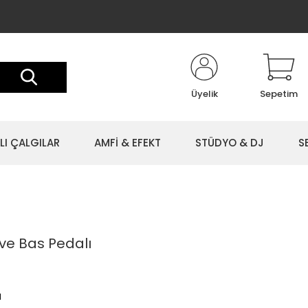
Üyelik
Sepetim
LI ÇALGILAR
AMFİ & EFEKT
STÜDYO & DJ
S
ive Bas Pedalı
l