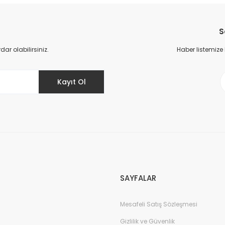
Bu ürüne ilk yorumu siz yapın!
S
Yorum Yaz
r olabilirsiniz.
Haber listemize
Kayıt Ol
Gönder
SAYFALAR
Mesafeli Satış Sözleşmesi
Gizlilik ve Güvenlik