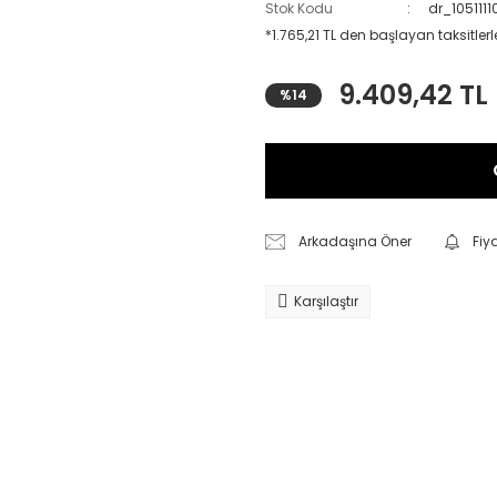
Stok Kodu
dr_105111
*1.765,21 TL den başlayan taksitlerl
9.409,42 TL
%14
Arkadaşına Öner
Fiy
Karşılaştır