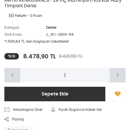
Remo RENAISSANCE® 29 İnç Alüminyum Karkas Hazy
Timpani Derisi
(0) Yorum
- 0 Puan
Kategori
Deriler
Stok Kodu
c_RC-2900-RA
*1.590,64 TL den başlayan taksitlerle!
8.478,90 TL
9.421,00 TL
%10
Sepete Ekle
Arkadaşına Öner
Fiyatı Düşünce Haber Ver
Paylaş