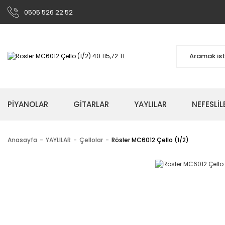
0505 526 22 52
PİYANOLAR
GİTARLAR
YAYLILAR
NEFESLİL
Anasayfa
YAYLILAR
Çellolar
Rösler MC6012 Çello (1/2)