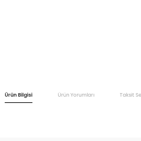
Ürün Bilgisi
Ürün Yorumları
Taksit S
Bu ürünün fiyat bilgisi, resim, ürün açıklamalarında ve diğer konular
Görüş ve önerileriniz için teşekkür ederiz.