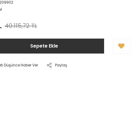
1209902
e!
L
40.115,72 TL
Sepete Ekle
atı Düşünce Haber Ver
Paylaş