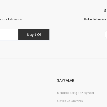
Bu ürüne ilk yorumu siz yapın!
S
Yorum Yaz
r olabilirsiniz.
Haber listemize
Kayıt Ol
Gönder
SAYFALAR
Mesafeli Satış Sözleşmesi
Gizlilik ve Güvenlik