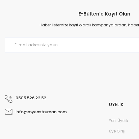
E-Bülten'e Kayıt Olun
Ürün resmi kalitesiz, bozuk veya görüntülenemiyor.
Ürün açıklamasında eksik bilgiler bulunuyor.
Haber listemize kayıt olarak kampanyalardan, haberda
Ürün bilgilerinde hatalar bulunuyor.
Ürün fiyatı diğer sitelerden daha pahalı.
Bu ürüne benzer farklı alternatifler olmalı.
0505 526 22 52
ÜYELİK
info@myenstruman.com
Yeni Üyelik
Üye Girişi