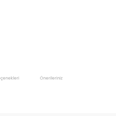
eçenekleri
Önerileriniz
da yetersiz gördüğünüz noktaları öneri formunu kullanarak tarafımıza il