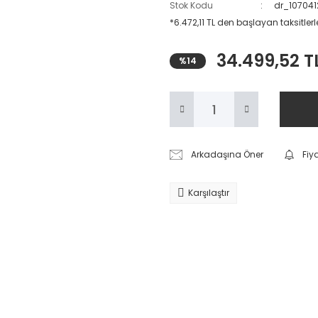
Stok Kodu
dr_10704
*6.472,11 TL den başlayan taksitlerl
34.499,52 T
%14
Arkadaşına Öner
Fiy
Karşılaştır