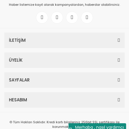
Haber listemize kayıt olarak kampanyalardan, haberdar olabilirsiniz.
İLETİŞİM
ÜYELİK
SAYFALAR
HESABIM
© Tüm Hakları Saklıdır. Kredi kartı bilgileriniz 256bit SSL sertifikası ile
korunmaktadır.
Merhaba , nasıl yardımcı