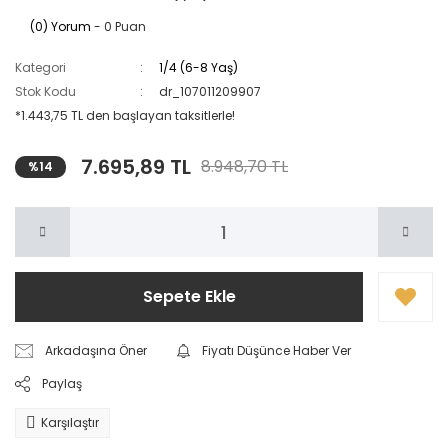
(0) Yorum
- 0 Puan
Kategori
1/4 (6-8 Yaş)
Stok Kodu
dr_107011209907
*1.443,75 TL den başlayan taksitlerle!
7.695,89 TL
8.948,70 TL
%14
Sepete Ekle
Arkadaşına Öner
Fiyatı Düşünce Haber Ver
Paylaş
Karşılaştır