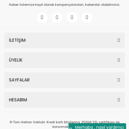
Haber listemize kayıt olarak kampanyalardan, haberdar olabilirsiniz.
İLETİŞİM
ÜYELİK
SAYFALAR
HESABIM
© Tüm Hakları Saklıdır. Kredi kartı bilgileriniz 256bit SSL sertifikası ile
korunmaktadır.
Merhaba , nasıl yardımcı