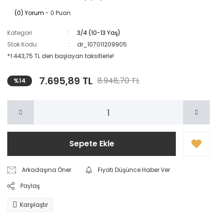
(0) Yorum
- 0 Puan
Kategori
3/4 (10-13 Yaş)
Stok Kodu
dr_107011209905
*1.443,75 TL den başlayan taksitlerle!
7.695,89 TL
8.948,70 TL
%14
Sepete Ekle
Arkadaşına Öner
Fiyatı Düşünce Haber Ver
Paylaş
Karşılaştır