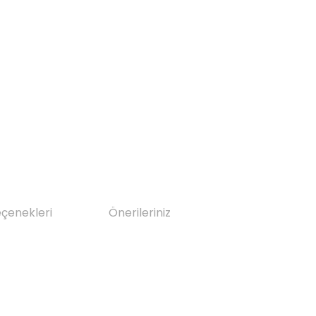
eçenekleri
Önerileriniz
da yetersiz gördüğünüz noktaları öneri formunu kullanarak tarafımıza il