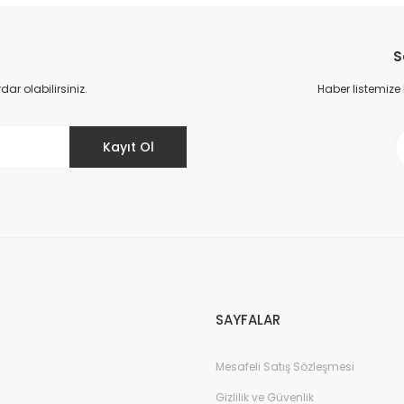
Bu ürüne ilk yorumu siz yapın!
S
Yorum Yaz
r olabilirsiniz.
Haber listemize
Kayıt Ol
Gönder
SAYFALAR
Mesafeli Satış Sözleşmesi
Gizlilik ve Güvenlik