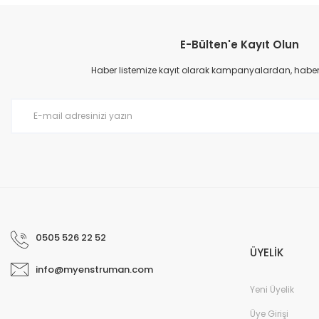
Görüş ve önerileriniz için teşekkür ederiz.
E-Bülten'e Kayıt Olun
Ürün resmi kalitesiz, bozuk veya görüntülenemiyor.
Ürün açıklamasında eksik bilgiler bulunuyor.
Haber listemize kayıt olarak kampanyalardan, haberda
Ürün bilgilerinde hatalar bulunuyor.
Ürün fiyatı diğer sitelerden daha pahalı.
Bu ürüne benzer farklı alternatifler olmalı.
0505 526 22 52
ÜYELİK
info@myenstruman.com
Yeni Üyelik
Üye Girişi