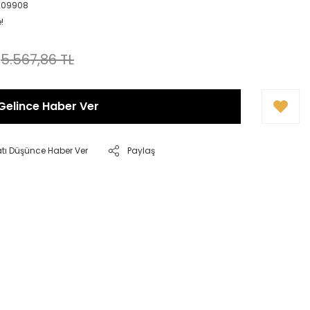
1209908
!
5.567,86 TL
Gelince Haber Ver
atı Düşünce Haber Ver
Paylaş