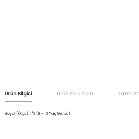
Ürün Bilgisi
Ürün Yorumları
Taksit S
Boyut (Ölçü): 1/2 (8 - 10 Yaş Grubu)
Bu ürünün fiyat bilgisi, resim, ürün açıklamalarında ve diğer konular