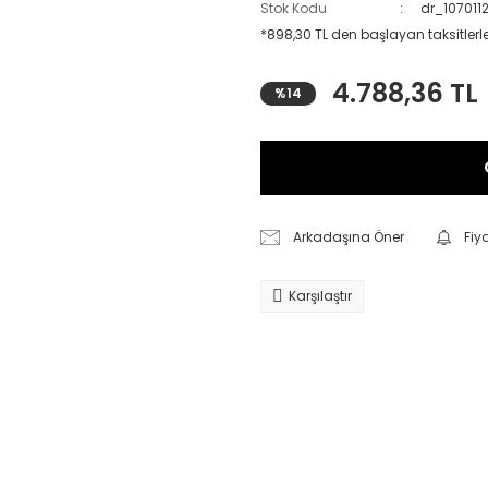
Stok Kodu
dr_10701
*898,30 TL den başlayan taksitlerle
4.788,36 TL
%14
Arkadaşına Öner
Fiy
Karşılaştır