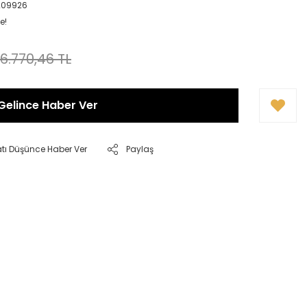
209926
e!
6.770,46 TL
Gelince Haber Ver
atı Düşünce Haber Ver
Paylaş