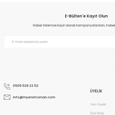
Görüş ve önerileriniz için teşekkür ederiz.
E-Bülten'e Kayıt Olun
Ürün resmi kalitesiz, bozuk veya görüntülenemiyor.
Ürün açıklamasında eksik bilgiler bulunuyor.
Haber listemize kayıt olarak kampanyalardan, haberda
Ürün bilgilerinde hatalar bulunuyor.
Ürün fiyatı diğer sitelerden daha pahalı.
Bu ürüne benzer farklı alternatifler olmalı.
0505 526 22 52
ÜYELİK
info@myenstruman.com
Yeni Üyelik
Üye Girişi