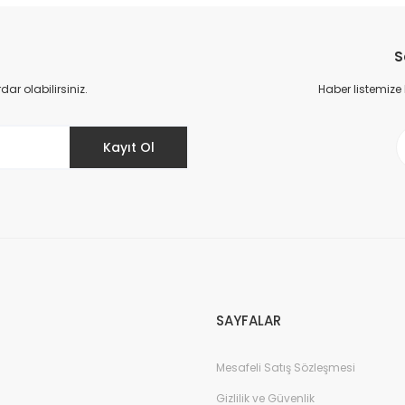
Bu ürüne ilk yorumu siz yapın!
S
Yorum Yaz
r olabilirsiniz.
Haber listemize
Kayıt Ol
Gönder
SAYFALAR
Mesafeli Satış Sözleşmesi
Gizlilik ve Güvenlik