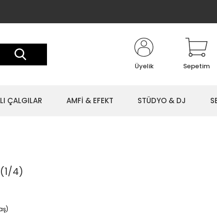
Üyelik
Sepetim
LI ÇALGILAR
AMFİ & EFEKT
STÜDYO & DJ
S
(1/4)
aş)