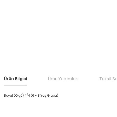
Ürün Bilgisi
Ürün Yorumları
Taksit S
Boyut (Ölçü): 1/4 (6 - 8 Yaş Grubu)
Bu ürünün fiyat bilgisi, resim, ürün açıklamalarında ve diğer konular