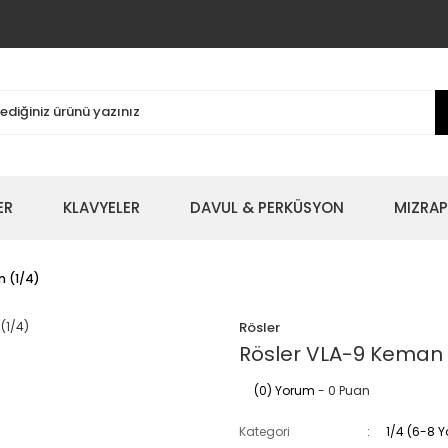
ER
KLAVYELER
DAVUL & PERKÜSYON
MIZRAP
n (1/4)
Rösler
Rösler VLA-9 Keman 
(0) Yorum
- 0 Puan
Kategori
1/4 (6-8 Y