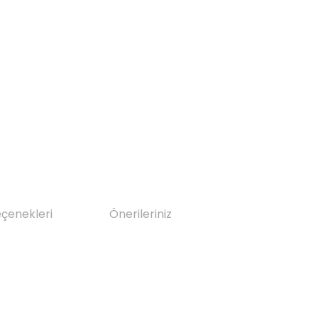
eçenekleri
Önerileriniz
da yetersiz gördüğünüz noktaları öneri formunu kullanarak tarafımıza il