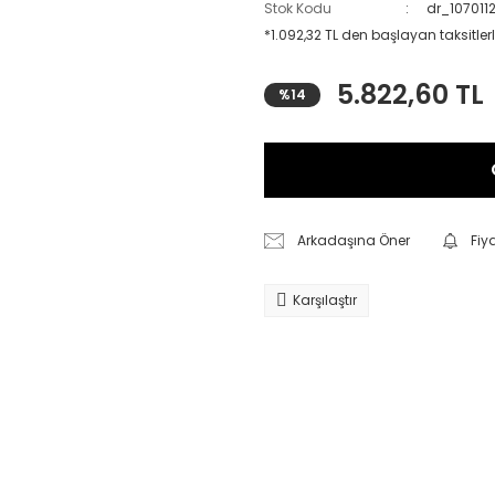
Stok Kodu
dr_107011
*1.092,32 TL den başlayan taksitlerl
5.822,60 TL
%14
Arkadaşına Öner
Fiy
Karşılaştır