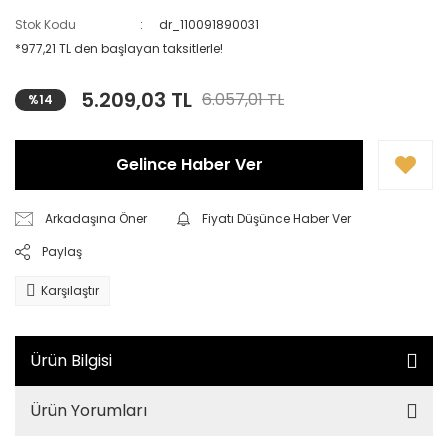
Stok Kodu
dr_110091890031
*977,21 TL den başlayan taksitlerle!
5.209,03 TL
6.057,01 TL
%14
Gelince Haber Ver
Arkadaşına Öner
Fiyatı Düşünce Haber Ver
Paylaş
Karşılaştır
Ürün Bilgisi
Ürün Yorumları