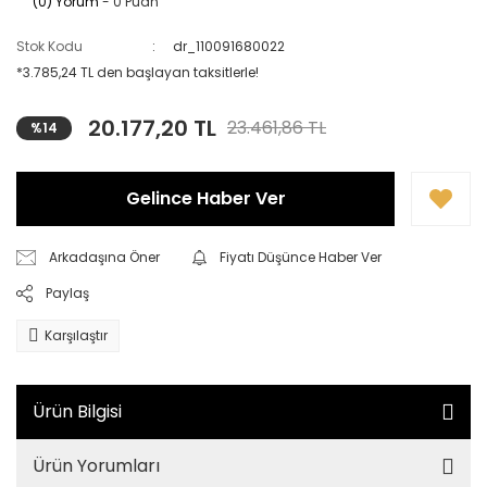
(0) Yorum
- 0 Puan
Stok Kodu
dr_110091680022
*3.785,24 TL den başlayan taksitlerle!
20.177,20 TL
23.461,86 TL
%14
Gelince Haber Ver
Arkadaşına Öner
Fiyatı Düşünce Haber Ver
Paylaş
Karşılaştır
Ürün Bilgisi
Ürün Yorumları