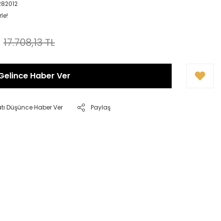
282012
le!
17.708,13 TL
Gelince Haber Ver
atı Düşünce Haber Ver
Paylaş