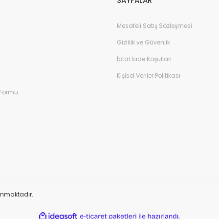
SAYFALAR
Mesafeli Satış Sözleşmesi
Gizlilik ve Güvenlik
İptal İade Koşullari
Kişisel Veriler Politikası
 Formu
orunmaktadır.
ile
ideasoft
e-