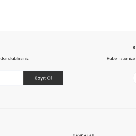
da yetersiz gördüğünüz noktaları öneri formunu kullanarak tarafımıza il
Bu ürüne ilk yorumu siz yapın!
S
Yorum Yaz
r olabilirsiniz.
Haber listemize
Kayıt Ol
Gönder