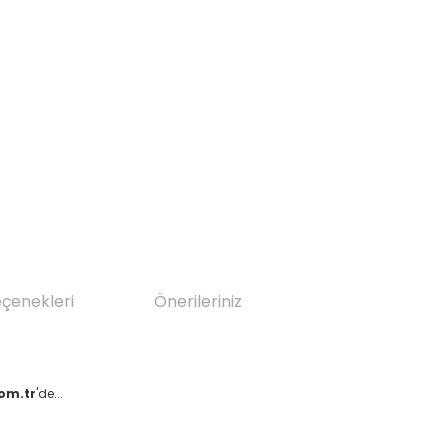
eçenekleri
Önerileriniz
om.tr
'de...