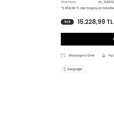
Stok Kodu
dr_109011
*2.856,96 TL den başlayan taksitler
15.228,99 TL
%14
Arkadaşına Öner
Fiy
Karşılaştır