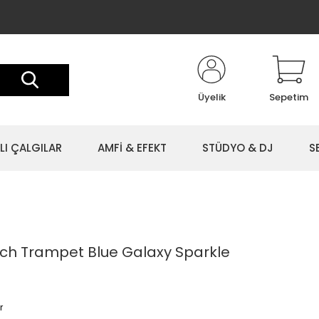
Üyelik
Sepetim
LI ÇALGILAR
AMFİ & EFEKT
STÜDYO & DJ
S
 Inch Trampet Blue Galaxy Sparkle
r