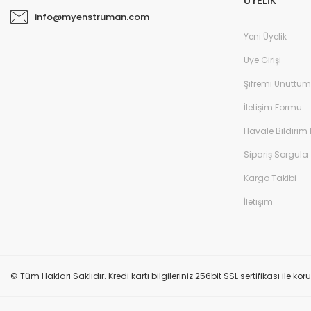
ÜYELİK
info@myenstruman.com
Yeni Üyelik
Üye Girişi
Şifremi Unuttum
İletişim Formu
Havale Bildirim
Sipariş Sorgula
Kargo Takibi
İletişim
© Tüm Hakları Saklıdır. Kredi kartı bilgileriniz 256bit SSL sertifikası ile k