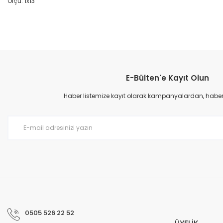
Ölçü: 1x13"
Bu ürünün fiyat bilgisi, resim, ürün açıklamalarında ve diğer konular
Görüş ve önerileriniz için teşekkür ederiz.
E-Bülten'e Kayıt Olun
Ürün resmi kalitesiz, bozuk veya görüntülenemiyor.
Ürün açıklamasında eksik bilgiler bulunuyor.
Haber listemize kayıt olarak kampanyalardan, haberda
Ürün bilgilerinde hatalar bulunuyor.
Ürün fiyatı diğer sitelerden daha pahalı.
Bu ürüne benzer farklı alternatifler olmalı.
0505 526 22 52