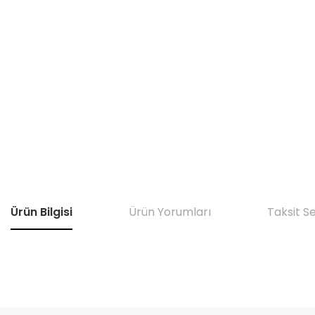
Ürün Bilgisi
Ürün Yorumları
Taksit S
Bu ürünün fiyat bilgisi, resim, ürün açıklamalarında ve diğer konular
Görüş ve önerileriniz için teşekkür ederiz.