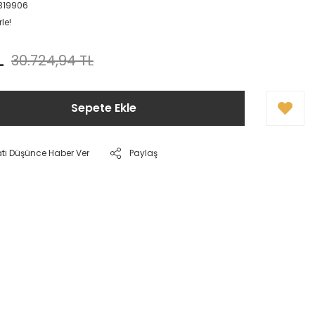
319906
le!
L
30.724,94 TL
Sepete Ekle
atı Düşünce Haber Ver
Paylaş