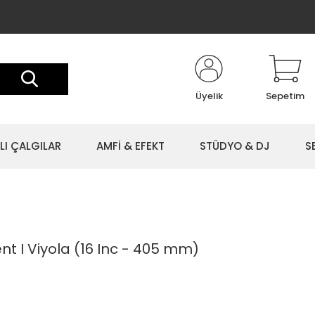
Üyelik
Sepetim
LI ÇALGILAR
AMFİ & EFEKT
STÜDYO & DJ
S
nt I Viyola (16 Inc - 405 mm)