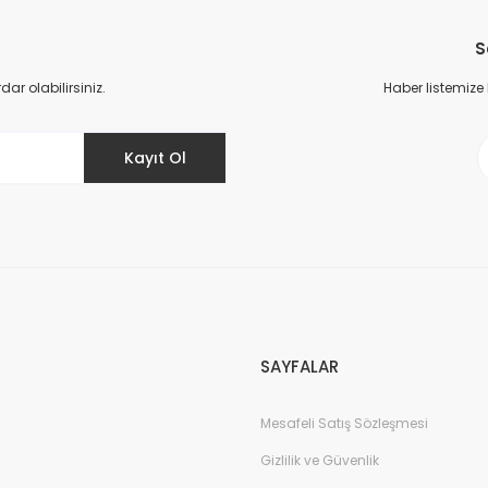
Bu ürüne ilk yorumu siz yapın!
S
Yorum Yaz
r olabilirsiniz.
Haber listemize
Kayıt Ol
Gönder
SAYFALAR
Mesafeli Satış Sözleşmesi
Gizlilik ve Güvenlik