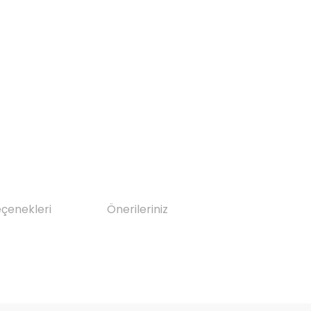
eçenekleri
Önerileriniz
da yetersiz gördüğünüz noktaları öneri formunu kullanarak tarafımıza il