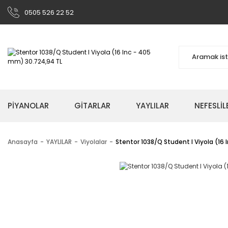
0505 526 22 52
PİYANOLAR
GİTARLAR
YAYLILAR
NEFESLİL
Anasayfa
YAYLILAR
Viyolalar
Stentor 1038/Q Student I Viyola (16