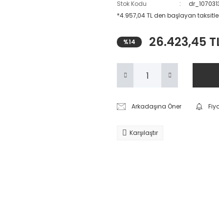
Stok Kodu
dr_107031
*4.957,04 TL den başlayan taksitler
26.423,45 T
%14
Arkadaşına Öner
Fiy
Karşılaştır