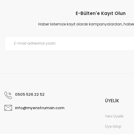
E-Bülten'e Kayıt Olun
Ürün resmi kalitesiz, bozuk veya görüntülenemiyor.
Ürün açıklamasında eksik bilgiler bulunuyor.
Haber listemize kayıt olarak kampanyalardan, haberda
Ürün bilgilerinde hatalar bulunuyor.
Ürün fiyatı diğer sitelerden daha pahalı.
Bu ürüne benzer farklı alternatifler olmalı.
0505 526 22 52
ÜYELİK
info@myenstruman.com
Yeni Üyelik
Üye Girişi