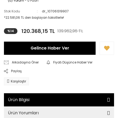
(0) Yorum
- 0 Puan
Stok Kodu
dr_107061319907
*22.581,06 TL den başlayan taksitlerle!
120.368,15 TL
139.962,96 TL
%14
Gelince Haber Ver
Arkadaşına Öner
Fiyatı Düşünce Haber Ver
Paylaş
Karşılaştır
Ürün Bilgisi
Ürün Yorumları