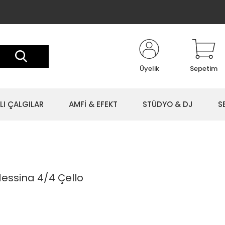
Üyelik
Sepetim
LI ÇALGILAR
AMFİ & EFEKT
STÜDYO & DJ
S
essina 4/4 Çello