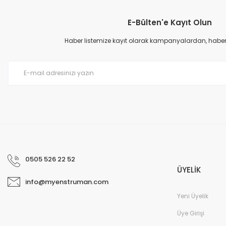
E-Bülten'e Kayıt Olun
Ürün resmi kalitesiz, bozuk veya görüntülenemiyor.
Ürün açıklamasında eksik bilgiler bulunuyor.
Haber listemize kayıt olarak kampanyalardan, haberda
Ürün bilgilerinde hatalar bulunuyor.
Ürün fiyatı diğer sitelerden daha pahalı.
Bu ürüne benzer farklı alternatifler olmalı.
0505 526 22 52
ÜYELİK
info@myenstruman.com
Yeni Üyelik
Üye Girişi