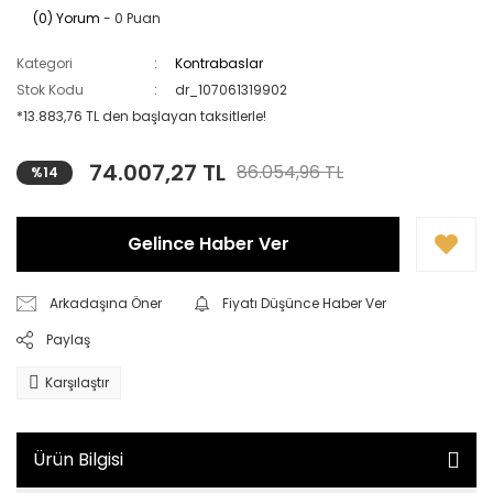
(0) Yorum
- 0 Puan
Kategori
Kontrabaslar
Stok Kodu
dr_107061319902
*13.883,76 TL den başlayan taksitlerle!
74.007,27 TL
86.054,96 TL
%14
Gelince Haber Ver
Arkadaşına Öner
Fiyatı Düşünce Haber Ver
Paylaş
Karşılaştır
Ürün Bilgisi