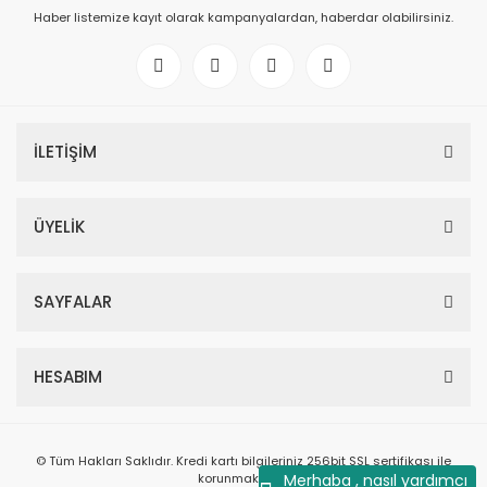
Haber listemize kayıt olarak kampanyalardan, haberdar olabilirsiniz.
İLETİŞİM
ÜYELİK
SAYFALAR
HESABIM
© Tüm Hakları Saklıdır. Kredi kartı bilgileriniz 256bit SSL sertifikası ile
korunmaktadır.
Merhaba , nasıl yardımcı