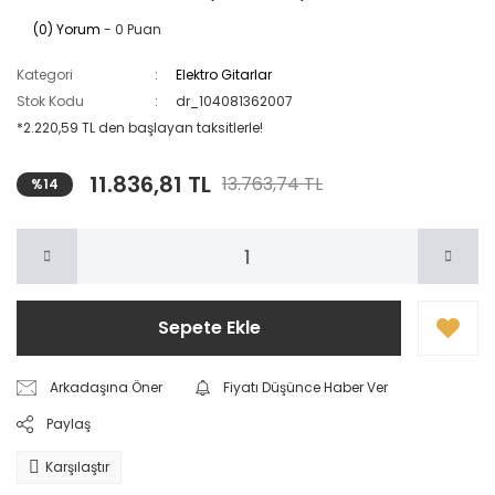
(0) Yorum
- 0 Puan
Kategori
Elektro Gitarlar
Stok Kodu
dr_104081362007
*2.220,59 TL den başlayan taksitlerle!
11.836,81 TL
13.763,74 TL
%14
Sepete Ekle
Arkadaşına Öner
Fiyatı Düşünce Haber Ver
Paylaş
Karşılaştır