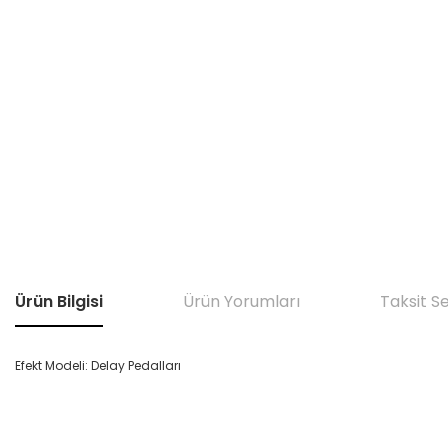
Ürün Bilgisi
Ürün Yorumları
Taksit S
Efekt Modeli: Delay Pedalları
Bu ürünün fiyat bilgisi, resim, ürün açıklamalarında ve diğer konular