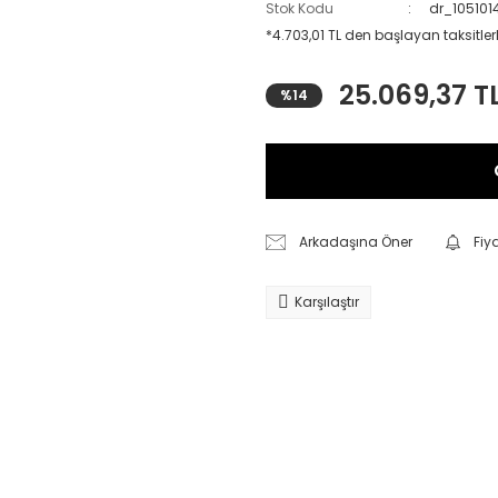
Stok Kodu
dr_10510
*4.703,01 TL den başlayan taksitlerl
25.069,37 T
%14
Arkadaşına Öner
Fiy
Karşılaştır