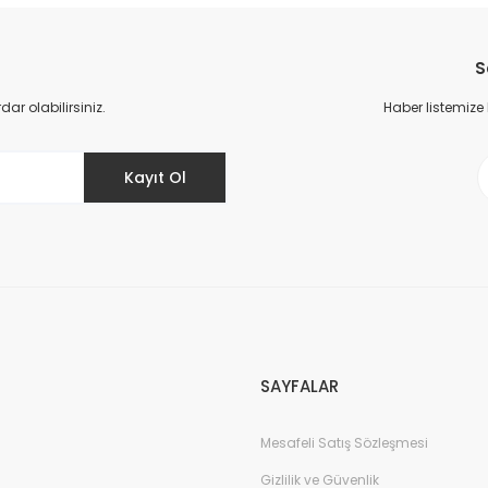
Bu ürüne ilk yorumu siz yapın!
S
Yorum Yaz
r olabilirsiniz.
Haber listemize
Kayıt Ol
Gönder
SAYFALAR
Mesafeli Satış Sözleşmesi
Gizlilik ve Güvenlik