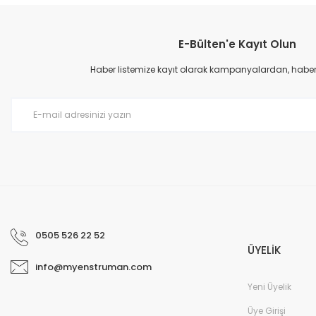
Görüş ve önerileriniz için teşekkür ederiz.
E-Bülten'e Kayıt Olun
Ürün resmi kalitesiz, bozuk veya görüntülenemiyor.
Ürün açıklamasında eksik bilgiler bulunuyor.
Haber listemize kayıt olarak kampanyalardan, haberda
Ürün bilgilerinde hatalar bulunuyor.
Ürün fiyatı diğer sitelerden daha pahalı.
Bu ürüne benzer farklı alternatifler olmalı.
0505 526 22 52
ÜYELİK
info@myenstruman.com
Yeni Üyelik
Üye Girişi