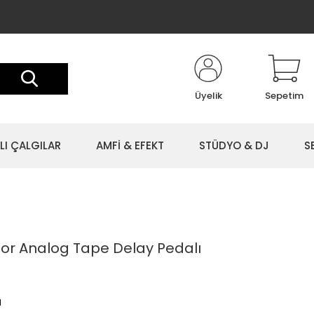
Üyelik
Sepetim
LI ÇALGILAR
AMFİ & EFEKT
STÜDYO & DJ
S
ior Analog Tape Delay Pedalı
l