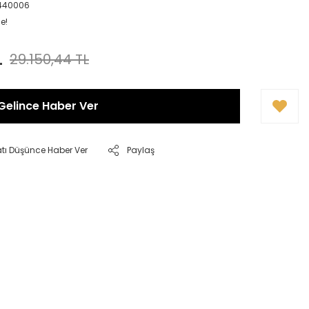
1440006
e!
L
29.150,44 TL
Gelince Haber Ver
atı Düşünce Haber Ver
Paylaş