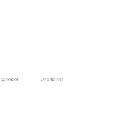
eçenekleri
Önerileriniz
da yetersiz gördüğünüz noktaları öneri formunu kullanarak tarafımıza il