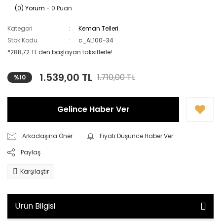
(0) Yorum
- 0 Puan
Kategori
Keman Telleri
Stok Kodu
c_AL100-34
*288,72 TL den başlayan taksitlerle!
1.539,00 TL
1.710,00 TL
%10
Gelince Haber Ver
Arkadaşına Öner
Fiyatı Düşünce Haber Ver
Paylaş
Karşılaştır
Ürün Bilgisi