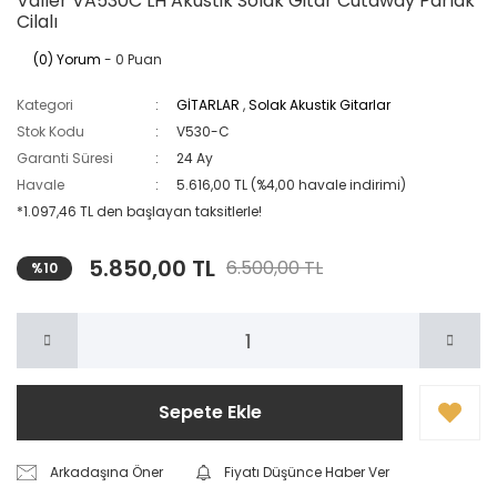
Valler VA530C LH Akustik Solak Gitar Cutaway Parlak
Cilalı
(0) Yorum
- 0 Puan
Kategori
GİTARLAR
,
Solak Akustik Gitarlar
Stok Kodu
V530-C
Garanti Süresi
24 Ay
Havale
5.616,00 TL (%4,00 havale indirimi)
*1.097,46 TL den başlayan taksitlerle!
5.850,00 TL
6.500,00 TL
%10
Sepete Ekle
Arkadaşına Öner
Fiyatı Düşünce Haber Ver