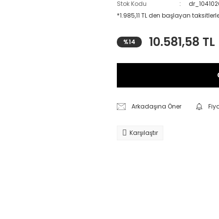
Stok Kodu
dr_10410
*1.985,11 TL den başlayan taksitlerle
10.581,58 TL
%14
Arkadaşına Öner
Fiy
Karşılaştır