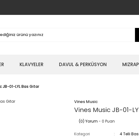
ER
KLAVYELER
DAVUL & PERKÜSYON
MIZRAP
c JB-01-LYL Bas Gitar
Vines Music
Vines Music JB-01-LY
(0) Yorum
- 0 Puan
Kategori
4 Telli Bas