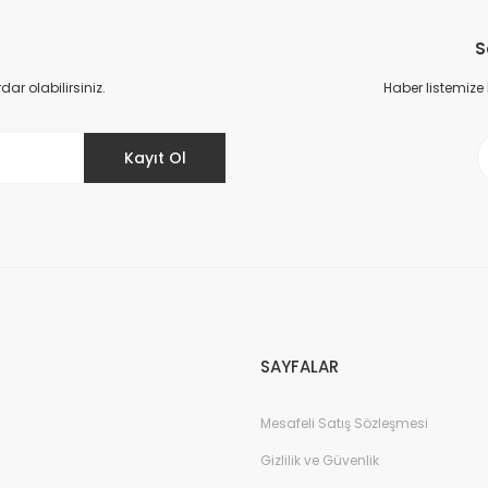
Bu ürüne ilk yorumu siz yapın!
S
Yorum Yaz
r olabilirsiniz.
Haber listemize
Kayıt Ol
Gönder
SAYFALAR
Mesafeli Satış Sözleşmesi
Gizlilik ve Güvenlik