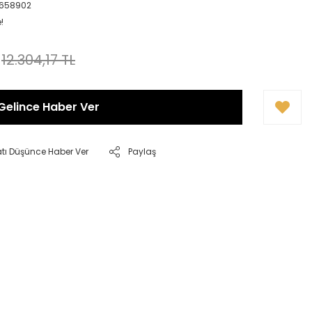
2658902
!
12.304,17 TL
Gelince Haber Ver
atı Düşünce Haber Ver
Paylaş