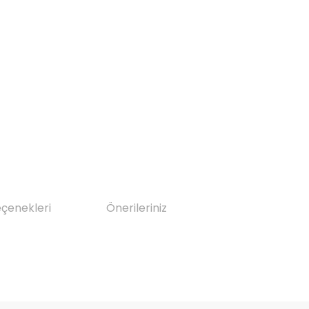
eçenekleri
Önerileriniz
da yetersiz gördüğünüz noktaları öneri formunu kullanarak tarafımıza il