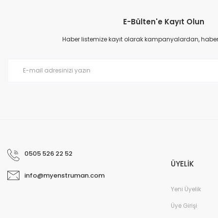
E-Bülten'e Kayıt Olun
Ürün resmi kalitesiz, bozuk veya görüntülenemiyor.
Ürün açıklamasında eksik bilgiler bulunuyor.
Haber listemize kayıt olarak kampanyalardan, haberda
Ürün bilgilerinde hatalar bulunuyor.
Ürün fiyatı diğer sitelerden daha pahalı.
Bu ürüne benzer farklı alternatifler olmalı.
0505 526 22 52
ÜYELİK
info@myenstruman.com
Yeni Üyelik
Üye Girişi