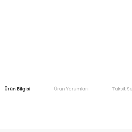
Ürün Bilgisi
Ürün Yorumları
Taksit S
Bu ürünün fiyat bilgisi, resim, ürün açıklamalarında ve diğer konular
Görüş ve önerileriniz için teşekkür ederiz.