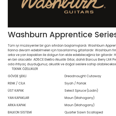
Washburn Apprentice Series
Tüm iyi müzisyenler bir gün sıfırdan başlamışlardı. Washburn Apprent
llarına devam edebilmeleri için tasarlanmış gitarlardır. Washburn fi
arka ve yan kapakları ile dolgun ton elde edebileceğiniz bir gitardır. 
en biri olacaktır. AD5CE Elektro Akustik Gitar, dahili Barcus Berry
oda ihtiyaç duyduğunuz, akustik ve doğal seslere sahip olabileceksin
TEKNİK ÖZELLİKLER
GÖVDE ŞEKLİ
Dreadnought Cutaway
RENK / CİLA
Siyah / Parlak
ÜST KAPAK
Select Spruce (Ladin)
YAN KAPAKLAR
Maun (Mahogany)
ARKA KAPAK
Maun (Mahogany)
BALKON SİSTEMİ
Quarter Sawn Scalloped