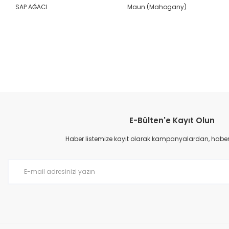
SAP AĞACI
Maun (Mahogany)
Bu ürünün fiyat bilgisi, resim, ürün açıklamalarında ve diğer konular
Görüş ve önerileriniz için teşekkür ederiz.
E-Bülten'e Kayıt Olun
Ürün resmi kalitesiz, bozuk veya görüntülenemiyor.
Ürün açıklamasında eksik bilgiler bulunuyor.
Haber listemize kayıt olarak kampanyalardan, haberda
Ürün bilgilerinde hatalar bulunuyor.
Ürün fiyatı diğer sitelerden daha pahalı.
Bu ürüne benzer farklı alternatifler olmalı.