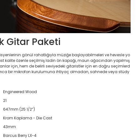
 Gitar Paketi
isyenlerinin gönül rahatlığıyla müziğe başlayabilmeleri ve hevesle yo
 üst kalite özenle seçilmiş ladin ön kapağı, maun ağacından yapılmış
lar için, hem de belirli seviyedeki gitaristler için en doğru seçimlerd
. Ayrıca bir mikrofon kurulumuna ihtiyaç olmadan, sahnede veya stüdy
Engineered Wood
21
647mm (25 1/2”)
Krom Kaplama - Die Cast
43mm
Barcus Berry LX-4