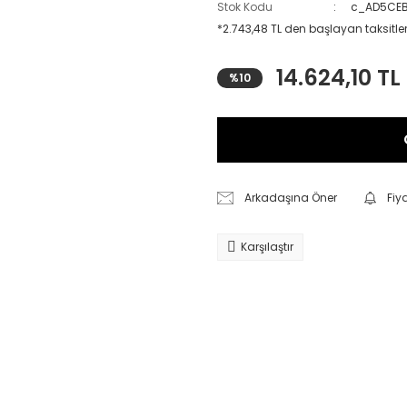
Stok Kodu
c_AD5CE
*2.743,48 TL den başlayan taksitler
14.624,10 TL
%10
Arkadaşına Öner
Fiy
Karşılaştır