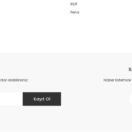
KILIF
Pena
da yetersiz gördüğünüz noktaları öneri formunu kullanarak tarafımıza il
Bu ürüne ilk yorumu siz yapın!
S
Yorum Yaz
r olabilirsiniz.
Haber listemize
Kayıt Ol