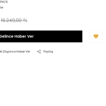
BPACK
le!
16.249,00 TL
Gelince Haber Ver
atı Düşünce Haber Ver
Paylaş