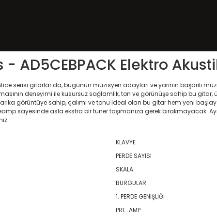
 - AD5CEBPACK Elektro Akustik
ice serisi gitarlar da, bugünün müzisyen adayları ve yarının başarılı müz
rmasının deneyimi ile kusursuz sağlamlık, ton ve görünüşe sahip bu gitar,
Harika görüntüye sahip, çalımı ve tonu ideal olan bu gitar hem yeni başlayan
 LX4 Preamp sayesinde asla ekstra bir tuner taşımanıza gerek bırakmayacak
iz.
KLAVYE
PERDE SAYISI
SKALA
BURGULAR
1. PERDE GENİŞLİĞİ
PRE-AMP