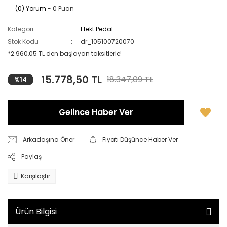
(0) Yorum
- 0 Puan
Kategori
Efekt Pedal
Stok Kodu
dr_105100720070
*2.960,05 TL den başlayan taksitlerle!
15.778,50 TL
18.347,09 TL
%14
Gelince Haber Ver
Arkadaşına Öner
Fiyatı Düşünce Haber Ver
Paylaş
Karşılaştır
Ürün Bilgisi