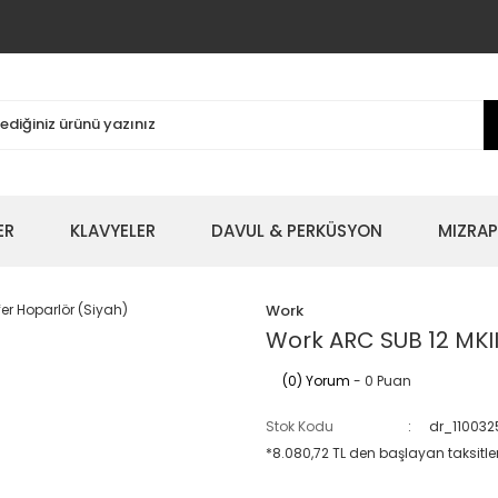
ER
KLAVYELER
DAVUL & PERKÜSYON
MIZRAP
Work
Work ARC SUB 12 MKII
(0) Yorum
- 0 Puan
Stok Kodu
dr_110032
*8.080,72 TL den başlayan taksitler