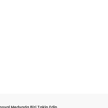
etebilirsiniz.
osyal Medyada Bizi Takip Edin