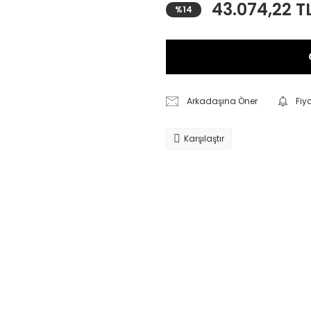
43.074,22 T
%14
Arkadaşına Öner
Fiy
Karşılaştır