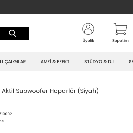
Üyelik
Sepetim
LI ÇALGILAR
AMFİ & EFEKT
STÜDYO & DJ
S
 Aktif Subwoofer Hoparlör (Siyah)
510002
le!