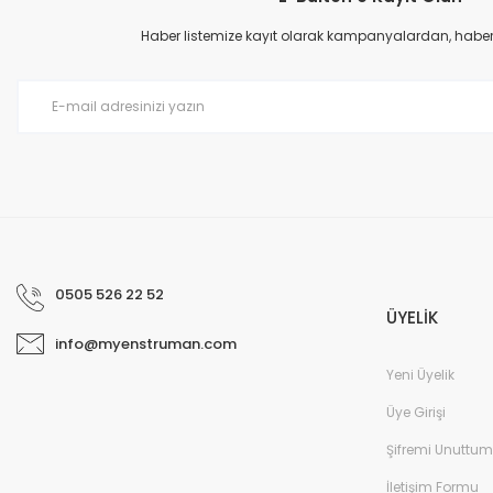
Ürün açıklamasında eksik bilgiler bulunuyor.
Haber listemize kayıt olarak kampanyalardan, haberda
Ürün bilgilerinde hatalar bulunuyor.
Ürün fiyatı diğer sitelerden daha pahalı.
Bu ürüne benzer farklı alternatifler olmalı.
0505 526 22 52
ÜYELİK
info@myenstruman.com
Yeni Üyelik
Üye Girişi
Şifremi Unuttum
İletişim Formu