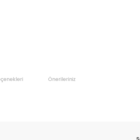
eçenekleri
Önerileriniz
da yetersiz gördüğünüz noktaları öneri formunu kullanarak tarafımıza il
Bu ürüne ilk yorumu siz yapın!
S