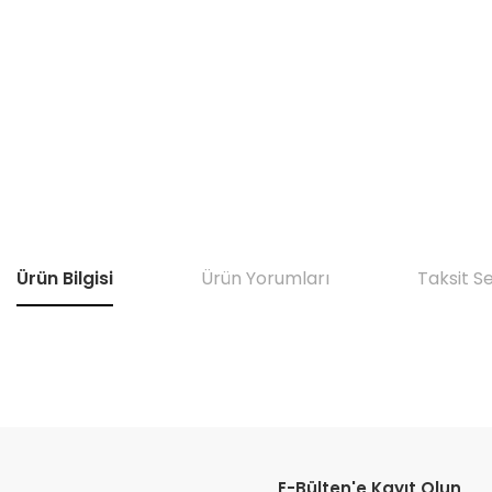
Ürün Bilgisi
Ürün Yorumları
Taksit S
Bu ürünün fiyat bilgisi, resim, ürün açıklamalarında ve diğer konular
Görüş ve önerileriniz için teşekkür ederiz.
E-Bülten'e Kayıt Olun
Ürün resmi kalitesiz, bozuk veya görüntülenemiyor.