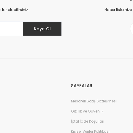
Yorum Yaz
r olabilirsiniz.
Haber listemize
Kayıt Ol
Gönder
SAYFALAR
Mesafeli Satış Sözleşmesi
Gizlilik ve Güvenlik
İptal İade Koşullari
Kişisel Veriler Politikası