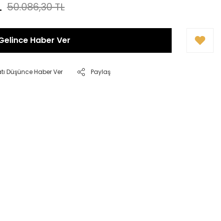
L
50.086,30 TL
Gelince Haber Ver
atı Düşünce Haber Ver
Paylaş