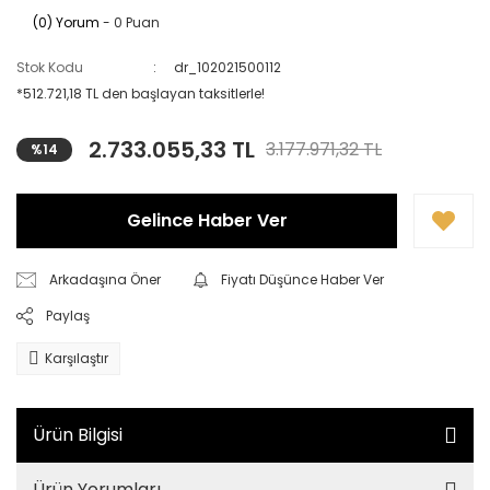
(0) Yorum
- 0 Puan
Stok Kodu
dr_102021500112
*512.721,18 TL den başlayan taksitlerle!
2.733.055,33 TL
3.177.971,32 TL
%14
Gelince Haber Ver
Arkadaşına Öner
Fiyatı Düşünce Haber Ver
Paylaş
Karşılaştır
Ürün Bilgisi
Ürün Yorumları