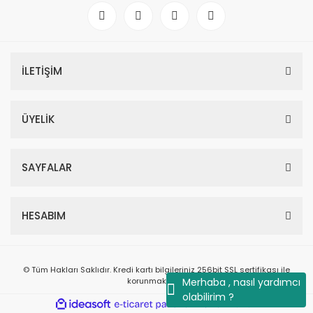
İLETİŞİM
ÜYELİK
SAYFALAR
HESABIM
© Tüm Hakları Saklıdır. Kredi kartı bilgileriniz 256bit SSL sertifikası ile
korunmaktadır.
Merhaba , nasıl yardımcı
olabilirim ?
ile
ideasoft
e-