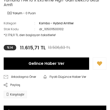
Yamaha THR 10 X Extreme High-Gain Elektro Gitar
Amfi
(0) Yorum
- 0 Puan
Kategori
Kombo - Hybrid Amfiler
Stok Kodu
dr_105011500102
*2.179,11 TL den başlayan taksitlerle!
11.615,71 TL
13.506,63 TL
%14
Gelince Haber Ver
Arkadaşına Öner
Fiyatı Düşünce Haber Ver
Paylaş
Karşılaştır