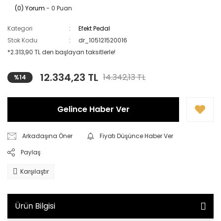
(0) Yorum
- 0 Puan
Kategori
Efekt Pedal
Stok Kodu
dr_105121520016
*2.313,90 TL den başlayan taksitlerle!
12.334,23 TL
14.342,13 TL
%14
Gelince Haber Ver
Arkadaşına Öner
Fiyatı Düşünce Haber Ver
Paylaş
Karşılaştır
Ürün Bilgisi