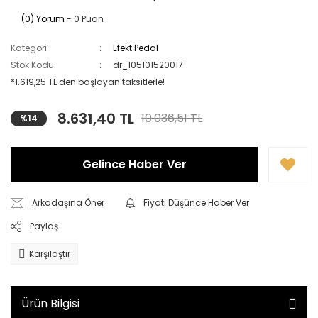
(0) Yorum
- 0 Puan
Kategori
Efekt Pedal
Stok Kodu
dr_105101520017
*1.619,25 TL den başlayan taksitlerle!
8.631,40 TL
10.036,51 TL
%14
Gelince Haber Ver
Arkadaşına Öner
Fiyatı Düşünce Haber Ver
Paylaş
Karşılaştır
Ürün Bilgisi