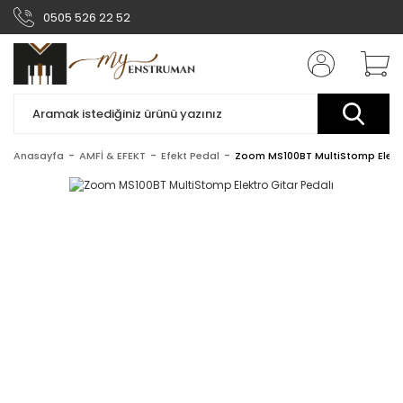
0505 526 22 52
Anasayfa
AMFİ & EFEKT
Efekt Pedal
Zoom MS100BT MultiStomp Elektr