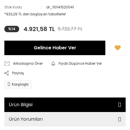
Stok Kodu
dr_110141520041
*923,29 TL den başlayan taksitlerle!
4.921,58 TL
5.722,77 TL
%14
Gelince Haber Ver
Arkadaşına Öner
Fiyatı Düşünce Haber Ver
Paylaş
Karşılaştır
Ürün Bilgisi
Ürün Yorumları