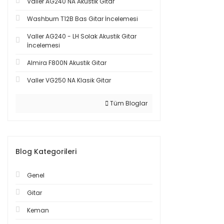
Valler AG240 NA Akustik Gitar
Washburn T12B Bas Gitar İncelemesi
Valler AG240 - LH Solak Akustik Gitar
İncelemesi
Almira F800N Akustik Gitar
Valler VG250 NA Klasik Gitar
Tüm Bloglar
Blog Kategorileri
Genel
Gitar
Keman